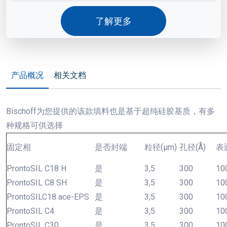
了解更多
产品概况
相关文档
Bischoff为您提供的该款填料也是基于超纯硅胶基质，有多
种规格可供选择
固定相
是否封端
粒径(µm)
孔径(Å)
表面
ProntoSIL C18 H
是
3,5
300
10
ProntoSIL C8 SH
是
3,5
300
10
ProntoSILC18 ace-EPS
是
3,5
300
10
ProntoSIL C4
是
3,5
300
10
ProntoSIL C30
是
3,5
300
10