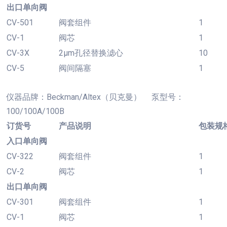
出口单向阀
CV-501
阀套组件
1
CV-1
阀芯
1
CV-3X
2µm孔径替换滤心
10
CV-5
阀间隔塞
1
仪器品牌：
Beckman/Altex（贝克曼） 泵型号：
100/100A/100B
订货号
产品说明
包装规
入口单向阀
CV-322
阀套组件
1
CV-2
阀芯
1
出口单向阀
CV-301
阀套组件
1
CV-1
阀芯
1