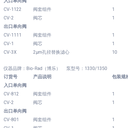
入口单向阀
CV-1122
阀套组件
1
CV-2
阀芯
1
出口单向阀
CV-1111
阀套组件
1
CV-1
阀芯
1
CV-3X
2µm孔径替换滤心
10
仪
器品牌：
Bio-Rad（博乐） 泵型号：1330/1350
订货号
产品说明
包装规
入口单向阀
CV-812
阀套组件
1
CV-2
阀芯
1
出口单向阀
CV-801
阀套组件
1